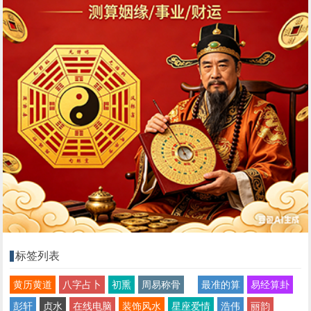
标签列表
黄历黄道
八字占卜
初熏
周易称骨
最准的算
易经算卦
彭轩
贞水
在线电脑
装饰风水
星座爱情
浩伟
丽韵