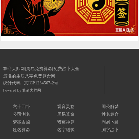
算命大师网|周易免费算命|免费占卜大全
最准的生辰八字免费算命网
统计代码
|
京ICP1234567-2号
Powered By
算命大师网
六十四卦
观音灵签
周公解梦
公司测名
周易算命
姓名算命
梦兆吉凶
诸葛神算
周易卜卦
姓名算命
名字测试
测字占卜