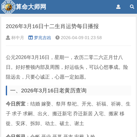
算命大师网
2026年3月16日十二生肖运势每日播报
杯中月
梦兆吉凶
2026-04-09 01:23:58
公元2026年3月16日，星期一，农历二零二六正月廿八
日。好好整顿内部及周围，好运临头，可以心想事成。险
阻远去，只要心诚正，心愿一定如愿。
一、2026年3月16日老黄历查询
今日所宜
：结婚 嫁娶、祭拜 祭祀、开光、祈福、祈祷、生
子 求子 求嗣、出火、搬迁新宅 乔迁新居 入宅、搬家 移
徙、安床、拆卸、动土、破土、谢土
今日所忌
：合帐 开业 开幕 开市 安葬 入殓