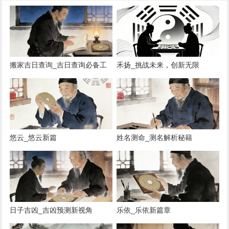
搬家吉日查询_吉日查询必备工
禾扬_挑战未来，创新无限
具
悠云_悠云新篇
姓名测命_测名解析秘籍
日子吉凶_吉凶预测新视角
乐依_乐依新篇章