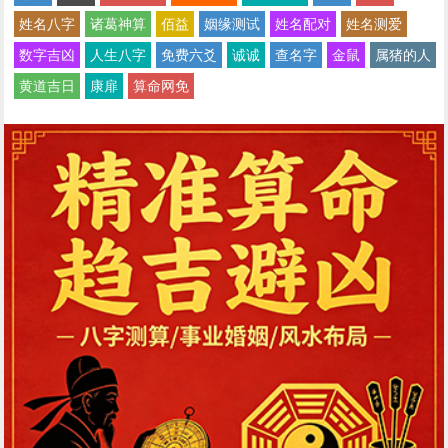
姓名八字
诸葛神算
佰益
姻缘测试
姓名配对
姓名测爱
数字吉凶
人生八字
免费六爻
诚诚
查名字
金鼠
属猪的人
黄道吉日
康扉
算命网免