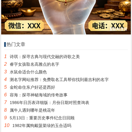
热门文章
1
诗琪：探寻古典与现代交融的诗歌之美
2
睿字女孩取名高雅点的名字
3
水鼠命适合什么颜色
4
测名字网站推荐：免费取名工具帮你找到最吉利的名字
5
金蛇命住东户好还是西好
6
容海：探寻神秘海域的传奇故事
7
1986年日历表详细版：月份日期对照查询表
8
属牛人遇到哪年是桃花年
9
5月13日：重要历史事件纪念日回顾
10
1982年属狗戴菠菜绿的玉合适吗