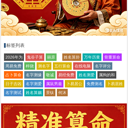
标签列表
2026年为
鬼谷子算
丽原
姓名算卦
万年历黄
骨重算命
周易免费
梓骁
测名字
五行算命
在线电脑
名字评分
占卜算命
名字测缘
敬诚
易经免费
姓名测爱
属狗的和
日子吉凶
名字测爱
属鼠男最
卜易居公
免费测名
卜易居姓
名字测试
姓名算姻
景钛
何沐