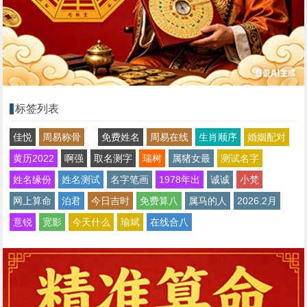
标签列表
佳悦
周易称骨
免费姓名
周易在线
生肖顺序
婚姻配对
黄历2022
啊强
取名测字
瑞树
属猪女最
测试名字
姓名缘份
姓名测试
名字笔画
1978年出
诚诚
小梵
网上算命
泊君
今日吉时
免费算八
属马的人
2026.2月
意锐
宽影
今天什么
瑜斌
在线合八