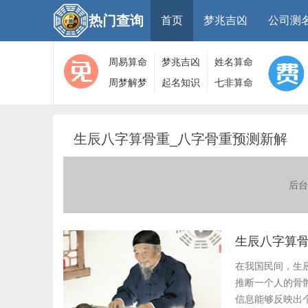
热门查询
首页
梦兆吉凶
公司测
周易算命
梦兆吉凶
姓名算命
周梦解梦
起名知识
七非算命
大全
算命
网
生辰八字算骨重_八字骨重预测新解
后台
生辰八字算骨
在我国民间，生
推断一个人的骨
信息能够反映出