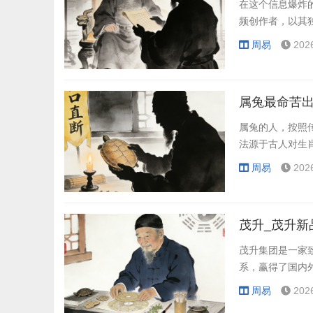
在这个信息爆炸
频创作者，以其
周易
202
属兔最命苦出
属兔的人，按照
法源于古人对生
周易
202
茂升_茂升新
茂升集团是一家
系，赢得了国内
周易
202