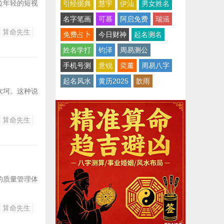
位年轻的短视
引经据典
慧宇
伊汕
男女姓名
名字笔画
可慕
阿启免费
瑞涵
算命先生
免费占卜
今日财神
起名测名
姓名学打
钧泽
周易测公
手机号测
意锐
奕薰
周易八字
起名风水
黄历2025
歆雨
坎坷。这种说
算命先生
的质量管理体
算命先生