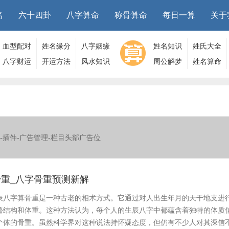
名
六十四卦
八字算命
称骨算命
每日一算
关于
血型配对
姓名缘分
八字姻缘
姓名知识
姓氏大全
八字财运
开运方法
风水知识
周公解梦
姓名算命
-插件-广告管理-栏目头部广告位
重_八字骨重预测新解
辰八字算骨重是一种古老的相术方式。它通过对人出生年月的天干地支进
骼结构和体重。这种方法认为，每个人的生辰八字中都蕴含着独特的体质
个体的骨重。虽然科学界对这种说法持怀疑态度，但仍有不少人对其深信