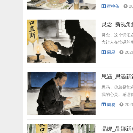
通过算骨重来了
蜜桃茶
2
灵念_新视角
灵念，这个词汇
念让人在忙碌的
周易
202
思涵_思涵新
思涵，你总是能
我的心灵。感谢
周易
202
晶娜_晶娜新