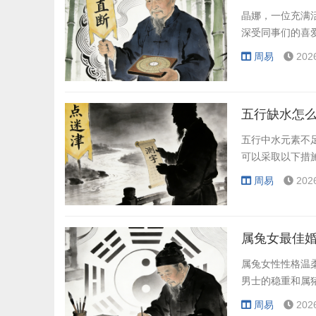
晶娜，一位充满
深受同事们的喜
周易
202
五行缺水怎么
五行中水元素不
可以采取以下措
周易
202
属兔女最佳婚
属兔女性性格温
男士的稳重和属
周易
202