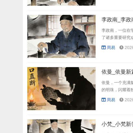
李政南_李政
李政南，一位在
了诸多重要研究
周易
202
依曼_依曼新
依曼，一个充满
的明珠，闪耀着
周易
202
小梵_小梵新