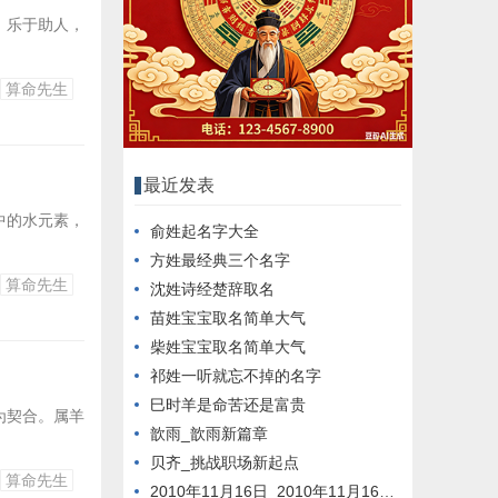
，乐于助人，
算命先生
最近发表
中的水元素，
俞姓起名字大全
方姓最经典三个名字
算命先生
沈姓诗经楚辞取名
苗姓宝宝取名简单大气
柴姓宝宝取名简单大气
祁姓一听就忘不掉的名字
巳时羊是命苦还是富贵
为契合。属羊
歆雨_歆雨新篇章
贝齐_挑战职场新起点
算命先生
2010年11月16日_2010年11月16日新闻回顾