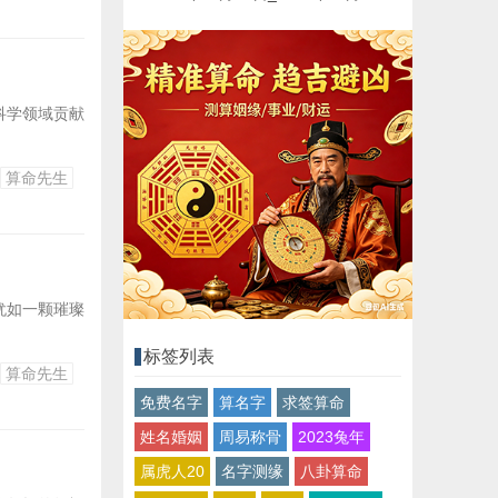
科学领域贡献
算命先生
犹如一颗璀璨
标签列表
算命先生
免费名字
算名字
求签算命
姓名婚姻
周易称骨
2023兔年
属虎人20
名字测缘
八卦算命