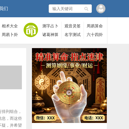
我们
相术大全
测字占卜
观音灵签
周易算命
周易卜卦
诸葛神算
名字测试
六十四卦
行排列组合，
信息，而这些
不疑，并希望